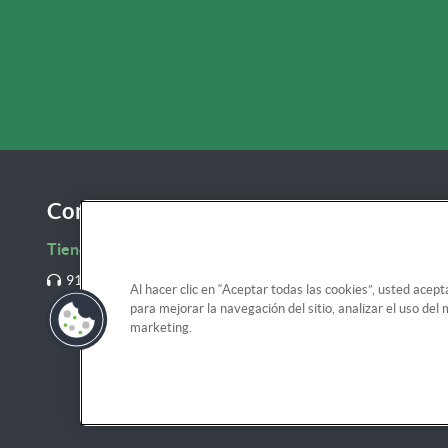
Contacta con nosotros
Tienda Online de Forletter
911 23 64 10
Al hacer clic en “Aceptar todas las cookies”, usted acept
para mejorar la navegación del sitio, analizar el uso de
clientes@tienda.forletter.com
marketing.
Aviso l