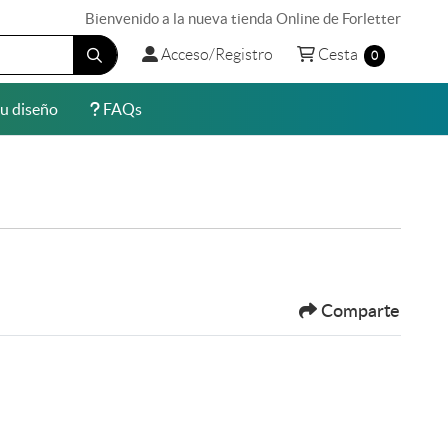
Bienvenido a la nueva tienda Online de Forletter
Acceso/Registro
Cesta
Acceso/Registro
Cesta
0
u diseño
FAQs
u diseño
FAQs
Comparte