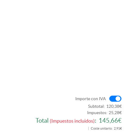
Import
Importe con IVA
Subtotal:
120,38€
Impuestos:
25,28€
Total
:
145,66€
(Impuestos incluidos)
Coste unitario:
2,91€