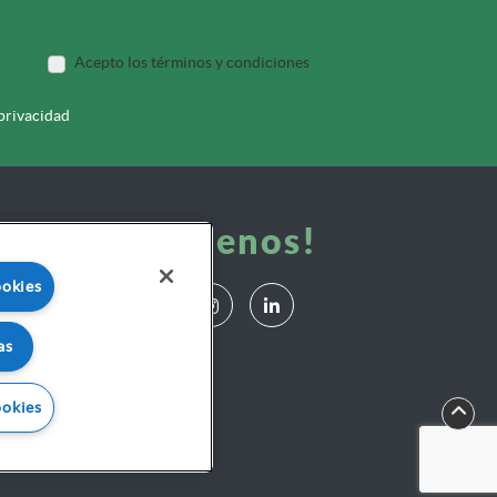
Acepto los términos y condiciones
 privacidad
¡Síguenos!
ookies
as
ookies
ivacidad