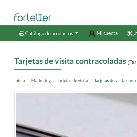
Mi cuenta
Catálogo de productos
¿N
Catálogo de productos
¿N
Tarjetas de visita contracoladas
(Tar
Inicio
Marketing
Tarjetas de visita
Tarjetas de visita cont