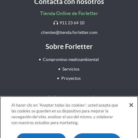
Contacta con nosotros
Tienda Online de Forletter
911 23 64 10
clientes@tienda.forletter.com
Sobre Forletter
Compromiso medioambiental
Servicios
Proyectos
¡Síguenos!
Al hacer clic en “Aceptar todas las cookies”, usted acepta que
las cookies se guarden en su dispositivo para mejorar la
navegación del sitio, analizar el uso del mismo, y colaborar
con nuestros estudios para marketing.
Aviso legal