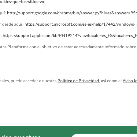
ookies-que-los-sitios-we
quí:
http://support.google.com/chrome/bin/answer.py?hl=es&answer=95
r desde aquí:
https://support.microsoft.com/es-es/help/17442/windows-
í:
https://support.apple.com/kb/PH19214?viewlocale=es_ES&locale=es_
stra Plataforma con el objetivo de estar adecuadamente informado sobre 
nales, puede acceder a nuestra
Política de Privacidad
, así como el
Aviso l