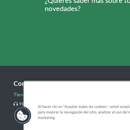
¿Quieres saber más sobre t
novedades?
Contacta con nosotros
Tienda Online de Forletter
911 23 64 10
Al hacer clic en “Aceptar todas las cookies”, usted acept
para mejorar la navegación del sitio, analizar el uso de
clientes@tienda.forletter.com
marketing.