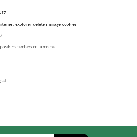
647
internet-explorer-delete-manage-cookies
ES
posibles cambios en la misma.
egal
.