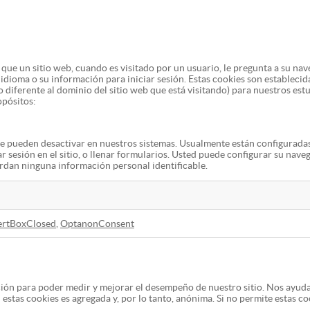
que un sitio web, cuando es visitado por un usuario, le pregunta a su nav
dioma o su información para iniciar sesión. Estas cookies son establecid
 diferente al dominio del sitio web que está visitando) para nuestros est
opósitos:
 se pueden desactivar en nuestros sistemas. Usualmente están configurada
iar sesión en el sitio, o llenar formularios. Usted puede configurar su nav
ardan ninguna información personal identificable.
ertBoxClosed
,
OptanonConsent
ación para poder medir y mejorar el desempeño de nuestro sitio. Nos ayud
 estas cookies es agregada y, por lo tanto, anónima. Si no permite estas c