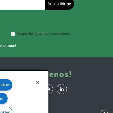
Subscribirme
Acepto los términos y condiciones
 privacidad
¡Síguenos!
ookies
as
ookies