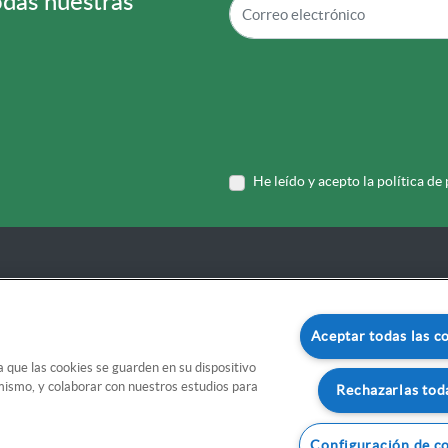
odas nuestras
He leído y acepto la política de
Sobre Forletter
Compromiso medioambiental
Aceptar todas las c
Servicios
a que las cookies se guarden en su dispositivo
l mismo, y colaborar con nuestros estudios para
Rechazarlas tod
Proyectos
Configuración de c