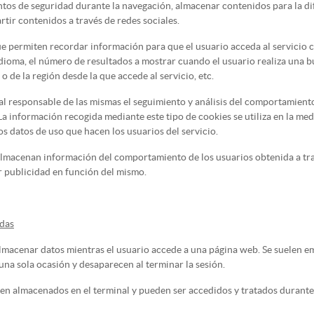
mentos de seguridad durante la navegación, almacenar contenidos para la d
tir contenidos a través de redes sociales.
ue permiten recordar información para que el usuario acceda al servicio 
idioma, el número de resultados a mostrar cuando el usuario realiza una b
o de la región desde la que accede al servicio, etc.
al responsable de las mismas el seguimiento y análisis del comportamiento 
La información recogida mediante este tipo de cookies se utiliza en la medi
los datos de uso que hacen los usuarios del servicio.
lmacenan información del comportamiento de los usuarios obtenida a tra
ar publicidad en función del mismo.
adas
almacenar datos mientras el usuario accede a una página web. Se suelen 
 una sola ocasión y desaparecen al terminar la sesión.
guen almacenados en el terminal y pueden ser accedidos y tratados durante