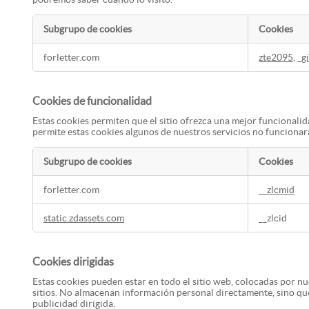
Subgrupo de cookies
Cookies
Cookies
forletter.com
zte2095
,
_g
de
rendimiento
Cookies de funcionalidad
Estas cookies permiten que el sitio ofrezca una mejor funcionalid
permite estas cookies algunos de nuestros servicios no funciona
Subgrupo de cookies
Cookies
Cookies
forletter.com
__zlcmid
de
funcionalidad
static.zdassets.com
__zlcid
Cookies dirigidas
Estas cookies pueden estar en todo el sitio web, colocadas por nue
sitios. No almacenan información personal directamente, sino que 
publicidad dirigida.