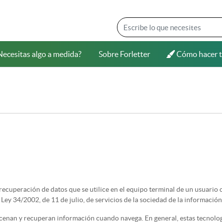
ecesitas algo a medida?
Sobre Forletter
Cómo hacer t
ecesitas algo a medida?
Sobre Forletter
Cómo hacer t
recuperación de datos que se utilice en el equipo terminal de un usuario 
Ley 34/2002, de 11 de julio, de servicios de la sociedad de la información
macenan y recuperan información cuando navega. En general, estas tecnolo