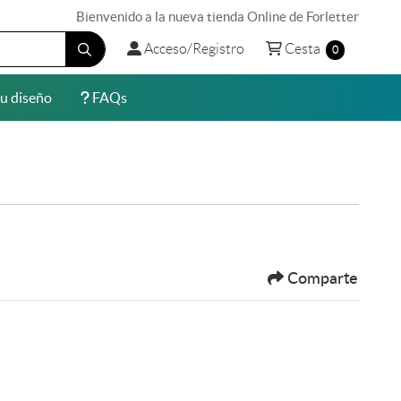
Bienvenido a la nueva tienda Online de Forletter
Acceso/Registro
Cesta
Acceso/Registro
Cesta
0
u diseño
FAQs
u diseño
FAQs
Comparte