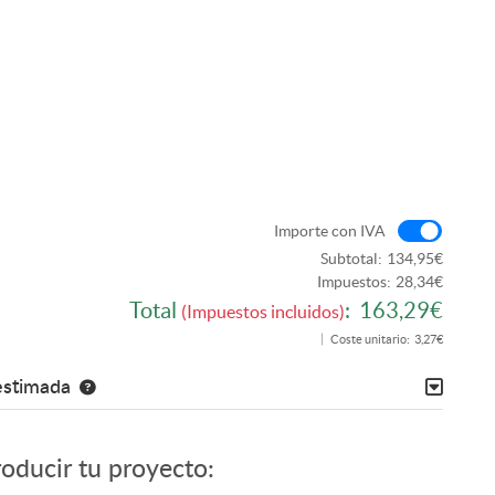
Import
Importe con IVA
Subtotal:
134,95€
Impuestos:
28,34€
Total
:
163,29€
(Impuestos incluidos)
Coste unitario:
3,27€
estimada
roducir tu proyecto: