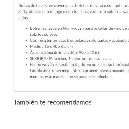
Bolsas de tela Non-woven para botellas de vino o cualquier otr
Serigrafiadas con tu logo o con tu marca a un solo color o a v
elijas.
Bolsa realizada en Non-woven para botellas de vino de 
sobrios colores
Con resistentes asas troqueladas reforzadas y acabado 
Medida 16 x 40 x 6,5 cm
Área máxima de impresión: 90 x 240 mm
SERIGRAFÍA máximo 1 color por una sola cara
El non woven es textil no tejido, ya que para su fabricac
Las fibras se unen mediante un procedimiento mecánico,
manera, este material no se puede deshilachar.
También te recomendamos