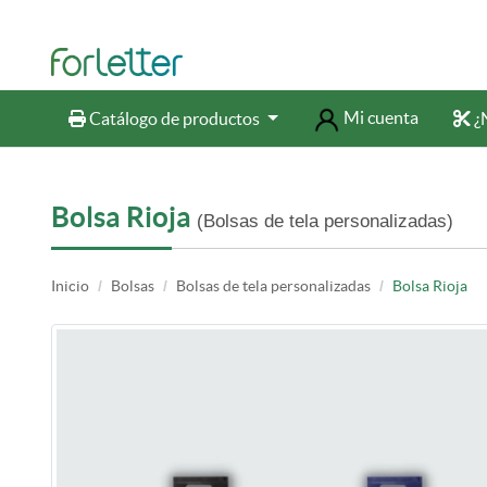
Mi cuenta
Catálogo de productos
¿N
Catálogo de productos
¿N
Bolsa Rioja
(Bolsas de tela personalizadas)
Inicio
Bolsas
Bolsas de tela personalizadas
Bolsa Rioja