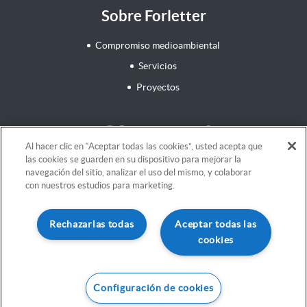
Sobre Forletter
Compromiso medioambiental
Servicios
Proyectos
¡Síguenos!
Al hacer clic en “Aceptar todas las cookies”, usted acepta que
las cookies se guarden en su dispositivo para mejorar la
navegación del sitio, analizar el uso del mismo, y colaborar
con nuestros estudios para marketing.
Aviso legal
Rechazarlas todas
Aceptar todas las
Términos y Condiciones
cookies
Iniciar pedido
Política de cookies
Política de privacidad
Configuración de cookies
Total
:
28,40€
(Impuestos incluidos)
Forletter 2024. Todos los derechos reservados.