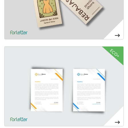
Ver más Papel de carta
ECO+
20,70€