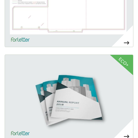
Ver más Carpetas sin solapas
ECO+
44,49€