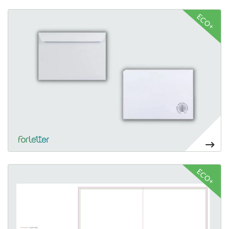
Ver más Sobres
ECO+
35,90€
Ver más Carpetas con solapa engomadas
ECO+
186,05€