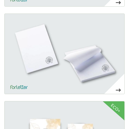
Ver más Bloc de notas adhesivas
Bloc de notas auto-adhesivo
312,27€
Ver más Tarjetones e invitaciones
ECO+