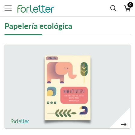
0
Papelería ecológica
Ver más Carteles y pósters
57,71€