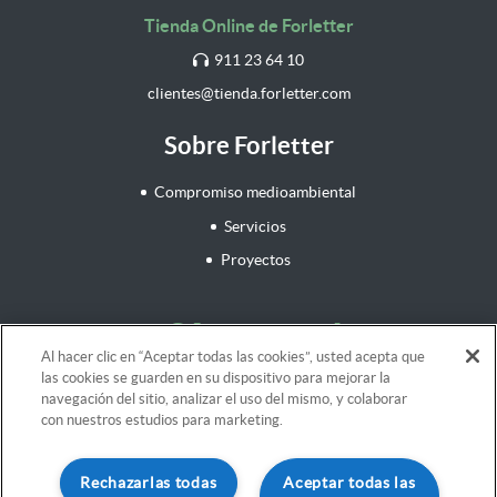
Tienda Online de Forletter
911 23 64 10
clientes@tienda.forletter.com
Sobre Forletter
Compromiso medioambiental
Servicios
Proyectos
¡Síguenos!
Al hacer clic en “Aceptar todas las cookies”, usted acepta que
las cookies se guarden en su dispositivo para mejorar la
navegación del sitio, analizar el uso del mismo, y colaborar
con nuestros estudios para marketing.
Aviso legal
Rechazarlas todas
Aceptar todas las