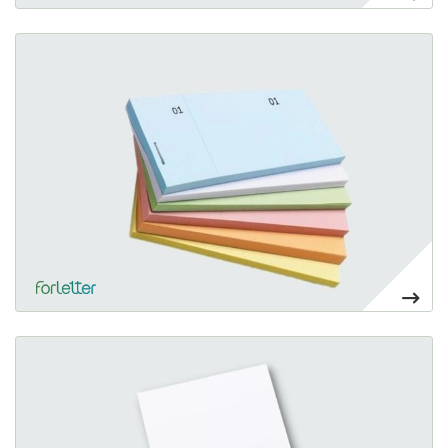
Ver más Talonarios grapados
105,14€
Ver más Bloc de notas grande
153,20€