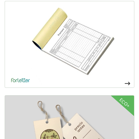
Ver más Talonarios autocopiativos
Talonarios autocopiativos perfectos para facturas y
albaranes con varias hojas y diferentes tamaños a elegir.
54,20€
Ver más Etiquetas de producto
ECO+
29,14€