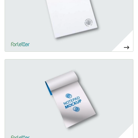
Ver más Bloc de notas pequeño
57,21€