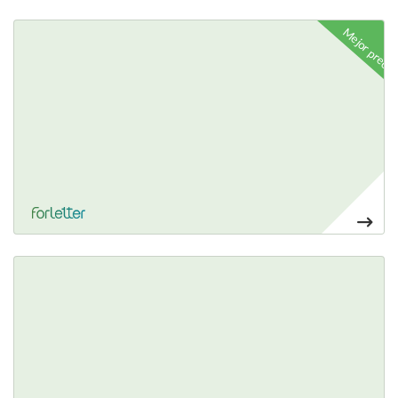
Ver más Display carta menú
Mejor precio
Ver más Alfombrillas de mesa vinílica
30,00€