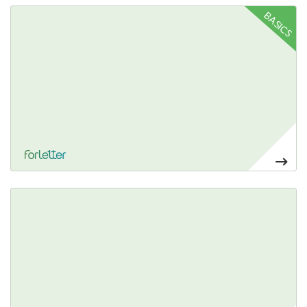
Ver más Carteles para mesa PVC Forex
BASICS
35,70€
Ver más Abanico personalizable
89,60€