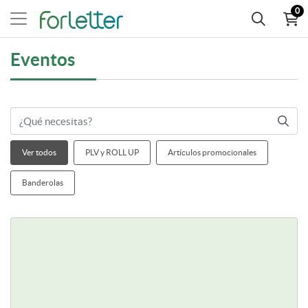
0
Eventos
Ver todos
PLV y ROLL UP
Artículos promocionales
Banderolas
Ver más Roll-ups publicitarios
48,61€