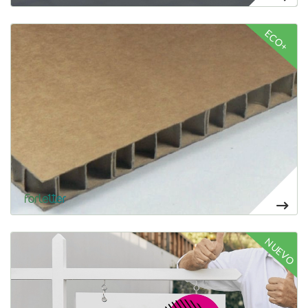
Voir plus Nido de abeja rígido
ECO+
26,78€
Voir plus Polipropileno alveolar ECO núcleo negro
NUEVO
27,42€