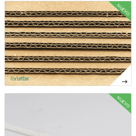
Voir plus Cartón microcanal doble personalizado
NUEVO
17,22€
Voir plus Cartón sostenible Dispa Green
NUEVO
24,87€