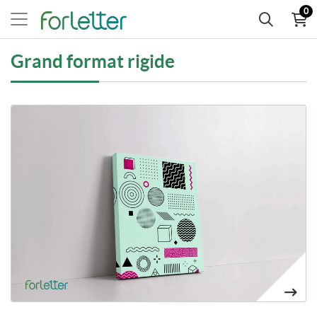
0
Grand format rigide
Voir plus Lienzos y cuadros personalizados
Convierte tus fotos en cuadros imprimiéndolas sobre lienzo
9,15€