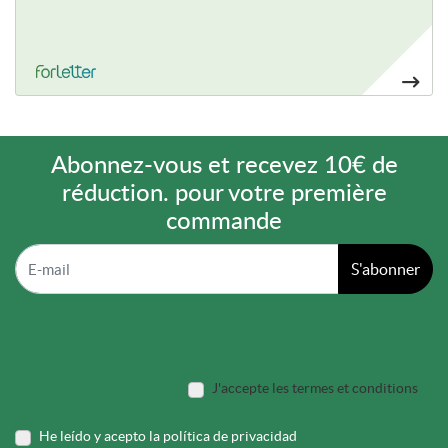
Abonnez-vous et recevez 10€ de
réduction. pour votre première
commande
S'abonner
J'accepte les termes et conditions
He leído y acepto la política de privacidad