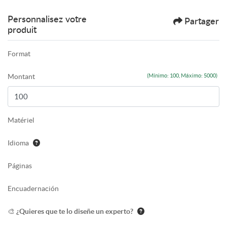
Personnalisez votre
Partager
produit
Format
Montant
(Mínimo: 100, Máximo: 5000)
Matériel
Idioma
Páginas
Encuadernación
🎨 ¿Quieres que te lo diseñe un experto?