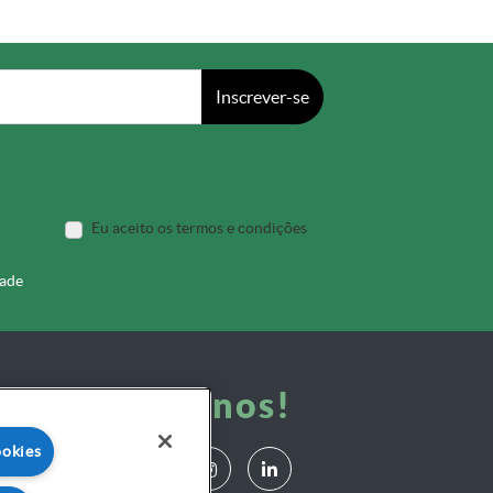
Inscrever-se
Eu aceito os termos e condições
dade
Siga-nos!
ookies