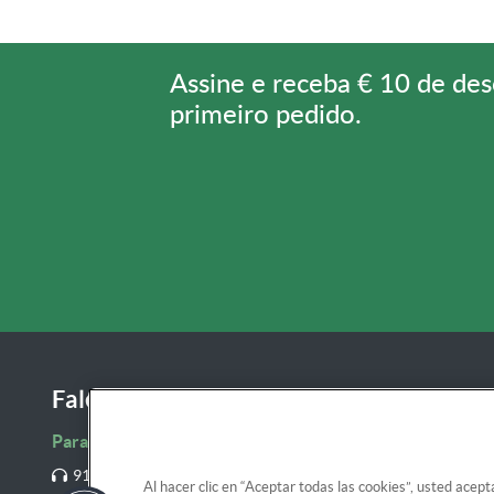
Assine e receba € 10 de de
primeiro pedido.
Fale conosco
Para receber boletins informativos na loja online
911 23 64 10
Al hacer clic en “Aceptar todas las cookies”, usted acept