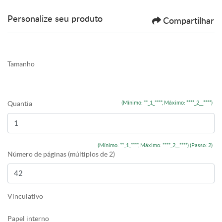
Personalize seu produto
Compartilhar
Tamanho
Quantia
(Mínimo: **_1_****, Máximo: ****_2__****)
(Mínimo: **_1_****, Máximo: ****_2__****) (Passo: 2)
Número de páginas (múltiplos de 2)
Vinculativo
Papel interno