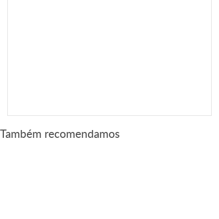
as diretrizes de design, baixe o modelo para referência e
continue com seu design.
Tamanho
Landscape
Visualização
Baixar PDF
Também recomendamos