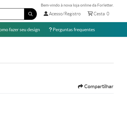
Bem-vindo à nova loja online da Forletter.
Acesso/Registro
Cesta
Acesso/Registro
Cesta
0
mo fazer seu design
Perguntas frequentes
mo fazer seu design
Perguntas frequentes
Compartilhar