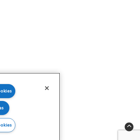
ookies
as
ookies