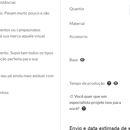
istâncias.
Quantia
veis. Pesam muito pouco e são
Material
 eventos ou campeonatos
 sua marca aquele visual
Accesorio
 vento. Suportam todos os tipos
ção perfeita para sua
Base
 seu pé ainda mais estável com
Tempo de produção
anhos:
🎨 Você quer que um
especialista projete isso para
você?
Envio e data estimada de 