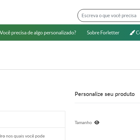
Você precisa de algo personalizado?
Sobre Forletter
Co
Você precisa de algo personalizado?
Sobre Forletter
Co
Personalize seu produto
Tamanho
dro
nos quais você pode