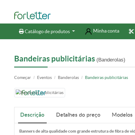
Minha conta
Catálogo de produtos
Catálogo de produtos
Bandeiras publicitárias
(Banderolas)
Começar
Eventos
Banderolas
Bandeiras publicitárias
Descrição
Detalhes do preço
Modelos
Banners de alta qualidade com grande estrutura de fibra de vi