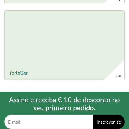
Ver mais Talões de cheques grampeados
105,14€
Assine e receba € 10 de desconto no
seu primeiro pedido.
Inscrever-se